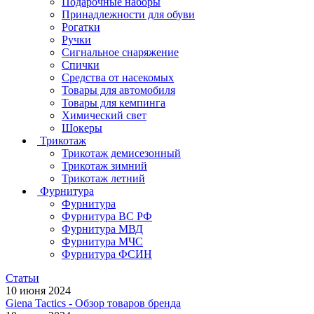
Подарочные наборы
Принадлежности для обуви
Рогатки
Ручки
Сигнальное снаряжение
Спички
Средства от насекомых
Товары для автомобиля
Товары для кемпинга
Химический свет
Шокеры
Трикотаж
Трикотаж демисезонный
Трикотаж зимний
Трикотаж летний
Фурнитура
Фурнитура
Фурнитура ВС РФ
Фурнитура МВД
Фурнитура МЧС
Фурнитура ФСИН
Статьи
10 июня 2024
Giena Tactics - Обзор товаров бренда