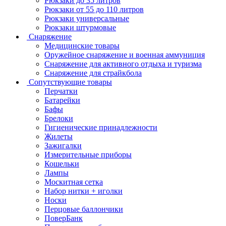
Рюкзаки до 35 литров
Рюкзаки от 55 до 110 литров
Рюкзаки универсальные
Рюкзаки штурмовые
Снаряжение
Медицинские товары
Оружейное снаряжение и военная аммуниция
Снаряжение для активного отдыха и туризма
Снаряжение для страйкбола
Сопутствующие товары
Перчатки
Батарейки
Бафы
Брелоки
Гигиенические принадлежности
Жилеты
Зажигалки
Измерительные приборы
Кошельки
Лампы
Москитная сетка
Набор нитки + иголки
Носки
Перцовые баллончики
ПоверБанк