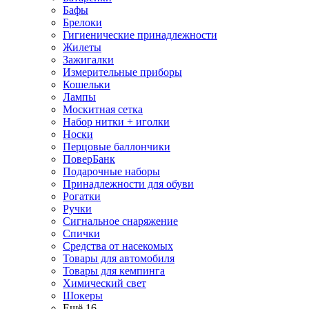
Бафы
Брелоки
Гигиенические принадлежности
Жилеты
Зажигалки
Измерительные приборы
Кошельки
Лампы
Москитная сетка
Набор нитки + иголки
Носки
Перцовые баллончики
ПоверБанк
Подарочные наборы
Принадлежности для обуви
Рогатки
Ручки
Сигнальное снаряжение
Спички
Средства от насекомых
Товары для автомобиля
Товары для кемпинга
Химический свет
Шокеры
Ещё 16