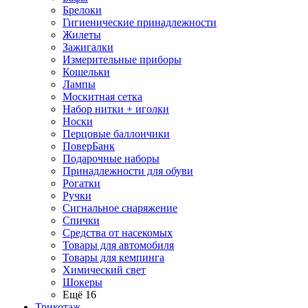
Брелоки
Гигиенические принадлежности
Жилеты
Зажигалки
Измерительные приборы
Кошельки
Лампы
Москитная сетка
Набор нитки + иголки
Носки
Перцовые баллончики
ПоверБанк
Подарочные наборы
Принадлежности для обуви
Рогатки
Ручки
Сигнальное снаряжение
Спички
Средства от насекомых
Товары для автомобиля
Товары для кемпинга
Химический свет
Шокеры
Ещё 16
Трикотаж