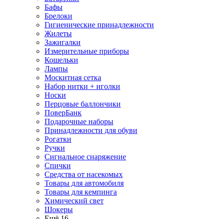
Бафы
Брелоки
Гигиенические принадлежности
Жилеты
Зажигалки
Измерительные приборы
Кошельки
Лампы
Москитная сетка
Набор нитки + иголки
Носки
Перцовые баллончики
ПоверБанк
Подарочные наборы
Принадлежности для обуви
Рогатки
Ручки
Сигнальное снаряжение
Спички
Средства от насекомых
Товары для автомобиля
Товары для кемпинга
Химический свет
Шокеры
Ещё 16