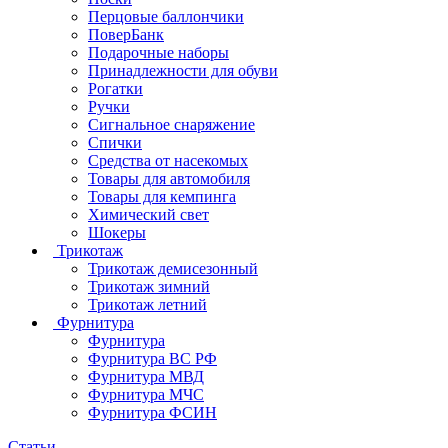
Перцовые баллончики
ПоверБанк
Подарочные наборы
Принадлежности для обуви
Рогатки
Ручки
Сигнальное снаряжение
Спички
Средства от насекомых
Товары для автомобиля
Товары для кемпинга
Химический свет
Шокеры
Трикотаж
Трикотаж демисезонный
Трикотаж зимний
Трикотаж летний
Фурнитура
Фурнитура
Фурнитура ВС РФ
Фурнитура МВД
Фурнитура МЧС
Фурнитура ФСИН
Статьи