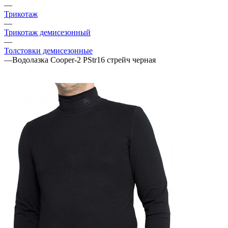
—
Трикотаж
—
Трикотаж демисезонный
—
Толстовки демисезонные
—
Водолазка Cooper-2 PStr16 стрейч черная