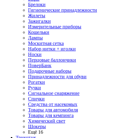
Брелоки
Гигиенические принадлежности
Жилеты
Зажигалки
Измерительные приборы
Кошельки
Лампы
Москитная сетка
Набор нитки + иголки
Носки
Перцовые баллончики
ПоверБанк
Подарочные наборы
Принадлежности для обуви
Рогатки
Ручки
Сигнальное снаряжение
Спички
Средства от насекомых
Товары для автомобиля
Товары для кемпинга
Химический свет
Шокеры
Ещё 16
Трикотаж