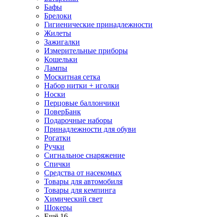
Бафы
Брелоки
Гигиенические принадлежности
Жилеты
Зажигалки
Измерительные приборы
Кошельки
Лампы
Москитная сетка
Набор нитки + иголки
Носки
Перцовые баллончики
ПоверБанк
Подарочные наборы
Принадлежности для обуви
Рогатки
Ручки
Сигнальное снаряжение
Спички
Средства от насекомых
Товары для автомобиля
Товары для кемпинга
Химический свет
Шокеры
Ещё 16