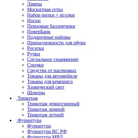
Лампы
Москитная сетка
Набор нитки + иголки
Носки
Перцовые баллончики
ПоверБанк
Подарочные наборы
Принадлежности для обуви
Рогатки
Ручки
Сигнальное снаряжение
Спички
Средства от насекомых
Товары для автомобиля
Товары для кемпинга
Химический свет
Шокеры
Трикотаж
Трикотаж демисезонный
Трикотаж зимний
Трикотаж летний
Фурнитура
Фурнитура
Фурнитура ВС РФ
Фурнитура МВД