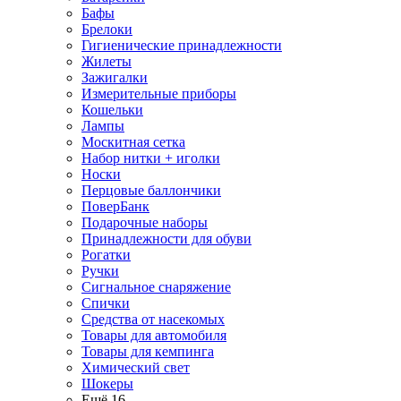
Бафы
Брелоки
Гигиенические принадлежности
Жилеты
Зажигалки
Измерительные приборы
Кошельки
Лампы
Москитная сетка
Набор нитки + иголки
Носки
Перцовые баллончики
ПоверБанк
Подарочные наборы
Принадлежности для обуви
Рогатки
Ручки
Сигнальное снаряжение
Спички
Средства от насекомых
Товары для автомобиля
Товары для кемпинга
Химический свет
Шокеры
Ещё 16