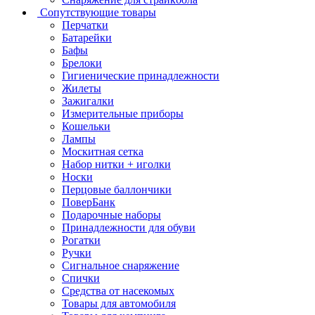
Сопутствующие товары
Перчатки
Батарейки
Бафы
Брелоки
Гигиенические принадлежности
Жилеты
Зажигалки
Измерительные приборы
Кошельки
Лампы
Москитная сетка
Набор нитки + иголки
Носки
Перцовые баллончики
ПоверБанк
Подарочные наборы
Принадлежности для обуви
Рогатки
Ручки
Сигнальное снаряжение
Спички
Средства от насекомых
Товары для автомобиля