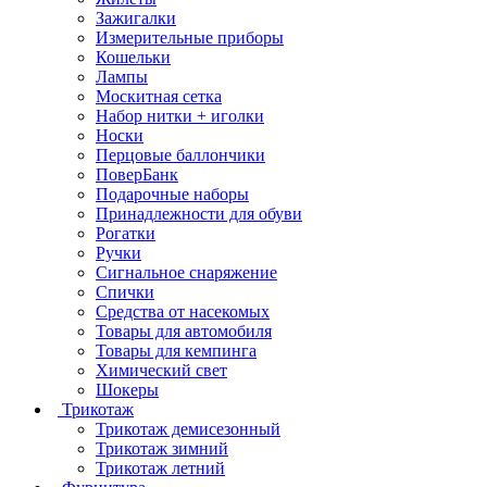
Зажигалки
Измерительные приборы
Кошельки
Лампы
Москитная сетка
Набор нитки + иголки
Носки
Перцовые баллончики
ПоверБанк
Подарочные наборы
Принадлежности для обуви
Рогатки
Ручки
Сигнальное снаряжение
Спички
Средства от насекомых
Товары для автомобиля
Товары для кемпинга
Химический свет
Шокеры
Трикотаж
Трикотаж демисезонный
Трикотаж зимний
Трикотаж летний