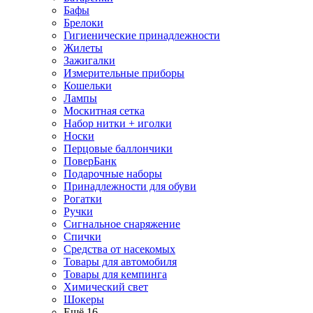
Бафы
Брелоки
Гигиенические принадлежности
Жилеты
Зажигалки
Измерительные приборы
Кошельки
Лампы
Москитная сетка
Набор нитки + иголки
Носки
Перцовые баллончики
ПоверБанк
Подарочные наборы
Принадлежности для обуви
Рогатки
Ручки
Сигнальное снаряжение
Спички
Средства от насекомых
Товары для автомобиля
Товары для кемпинга
Химический свет
Шокеры
Ещё 16