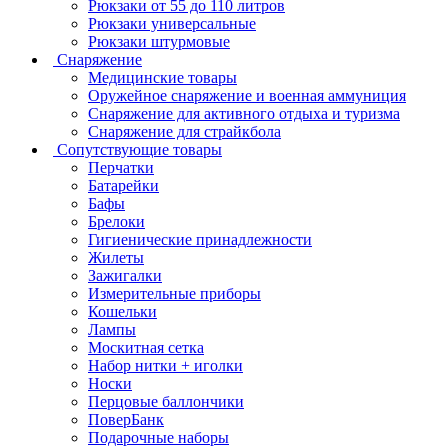
Рюкзаки от 55 до 110 литров
Рюкзаки универсальные
Рюкзаки штурмовые
Снаряжение
Медицинские товары
Оружейное снаряжение и военная аммуниция
Снаряжение для активного отдыха и туризма
Снаряжение для страйкбола
Сопутствующие товары
Перчатки
Батарейки
Бафы
Брелоки
Гигиенические принадлежности
Жилеты
Зажигалки
Измерительные приборы
Кошельки
Лампы
Москитная сетка
Набор нитки + иголки
Носки
Перцовые баллончики
ПоверБанк
Подарочные наборы