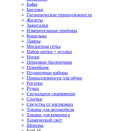
Бафы
Брелоки
Гигиенические принадлежности
Жилеты
Зажигалки
Измерительные приборы
Кошельки
Лампы
Москитная сетка
Набор нитки + иголки
Носки
Перцовые баллончики
ПоверБанк
Подарочные наборы
Принадлежности для обуви
Рогатки
Ручки
Сигнальное снаряжение
Спички
Средства от насекомых
Товары для автомобиля
Товары для кемпинга
Химический свет
Шокеры
Ещё 16