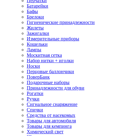
Перчатки
Батарейки
Бафы
Брелоки
Гигиенические принадлежности
Жилеты
Зажигалки
Измерительные приборы
Кошельки
Лампы
Москитная сетка
Набор нитки + иголки
Носки
Перцовые баллончики
ПоверБанк
Подарочные наборы
Принадлежности для обуви
Рогатки
Ручки
Сигнальное снаряжение
Спички
Средства от насекомых
Товары для автомобиля
Товары для кемпинга
Химический свет