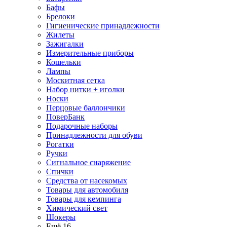
Бафы
Брелоки
Гигиенические принадлежности
Жилеты
Зажигалки
Измерительные приборы
Кошельки
Лампы
Москитная сетка
Набор нитки + иголки
Носки
Перцовые баллончики
ПоверБанк
Подарочные наборы
Принадлежности для обуви
Рогатки
Ручки
Сигнальное снаряжение
Спички
Средства от насекомых
Товары для автомобиля
Товары для кемпинга
Химический свет
Шокеры
Ещё 16