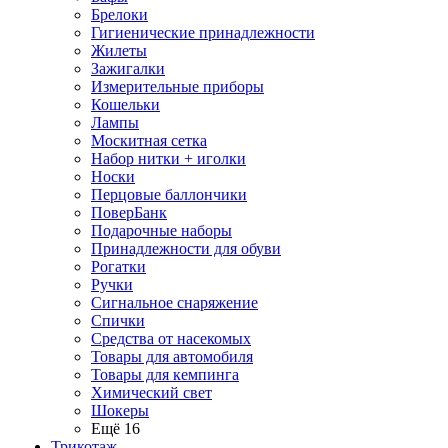
Брелоки
Гигиенические принадлежности
Жилеты
Зажигалки
Измерительные приборы
Кошельки
Лампы
Москитная сетка
Набор нитки + иголки
Носки
Перцовые баллончики
ПоверБанк
Подарочные наборы
Принадлежности для обуви
Рогатки
Ручки
Сигнальное снаряжение
Спички
Средства от насекомых
Товары для автомобиля
Товары для кемпинга
Химический свет
Шокеры
Ещё 16
Трикотаж