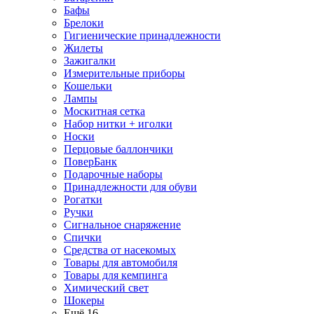
Бафы
Брелоки
Гигиенические принадлежности
Жилеты
Зажигалки
Измерительные приборы
Кошельки
Лампы
Москитная сетка
Набор нитки + иголки
Носки
Перцовые баллончики
ПоверБанк
Подарочные наборы
Принадлежности для обуви
Рогатки
Ручки
Сигнальное снаряжение
Спички
Средства от насекомых
Товары для автомобиля
Товары для кемпинга
Химический свет
Шокеры
Ещё 16