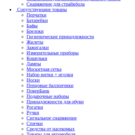
Снаряжение для страйкбола
Сопутствующие товары
Перчатки
Батарейки
Бафы
Брелоки
Гигиенические принадлежности
Жилеты
Зажигалки
Измерительные приборы
Кошельки
Лампы
Москитная сетка
Набор нитки + иголки
Носки
Перцовые баллончики
ПоверБанк
Подарочные наборы
Принадлежности для обуви
Рогатки
Ручки
Сигнальное снаряжение
Спички
Средства от насекомых
Товары для автомобиля