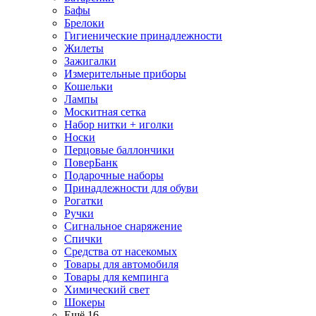
Бафы
Брелоки
Гигиенические принадлежности
Жилеты
Зажигалки
Измерительные приборы
Кошельки
Лампы
Москитная сетка
Набор нитки + иголки
Носки
Перцовые баллончики
ПоверБанк
Подарочные наборы
Принадлежности для обуви
Рогатки
Ручки
Сигнальное снаряжение
Спички
Средства от насекомых
Товары для автомобиля
Товары для кемпинга
Химический свет
Шокеры
Ещё 16