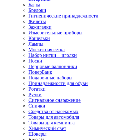
Бафы
Брелоки
Гигиенические принадлежности
Жилеты
Зажигалки
Измерительные приборы
Кошельки
Лампы
Москитная сетка
Набор нитки + иголки
Носки
Перцовые баллончики
ПоверБанк
Подарочные наборы
Принадлежности для обуви
Рогатки
Ручки
Сигнальное снаряжение
Спички
Средства от насекомых
Товары для автомобиля
Товары для кемпинга
Химический свет
Шокеры
Ещё 16