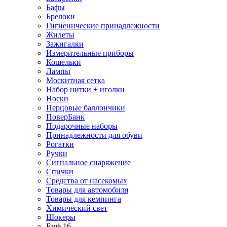
Бафы
Брелоки
Гигиенические принадлежности
Жилеты
Зажигалки
Измерительные приборы
Кошельки
Лампы
Москитная сетка
Набор нитки + иголки
Носки
Перцовые баллончики
ПоверБанк
Подарочные наборы
Принадлежности для обуви
Рогатки
Ручки
Сигнальное снаряжение
Спички
Средства от насекомых
Товары для автомобиля
Товары для кемпинга
Химический свет
Шокеры
Ещё 16