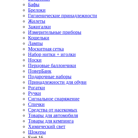
Бафы
Брелоки
Гигиенические принадлежности
Жилеты
Зажигалки
Измерительные приборы
Кошельки
Лампы
Москитная сетка
Набор нитки + иголки
Носки
Перцовые баллончики
ПоверБанк
Подарочные наборы
Принадлежности для обуви
Рогатки
Ручки
Сигнальное снаряжение
Спички
Средства от насекомых
Товары для автомобиля
Товары для кемпинга
Химический свет
Шокеры
Ещё 16