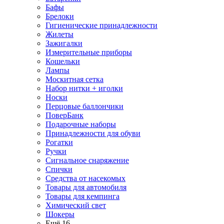
Бафы
Брелоки
Гигиенические принадлежности
Жилеты
Зажигалки
Измерительные приборы
Кошельки
Лампы
Москитная сетка
Набор нитки + иголки
Носки
Перцовые баллончики
ПоверБанк
Подарочные наборы
Принадлежности для обуви
Рогатки
Ручки
Сигнальное снаряжение
Спички
Средства от насекомых
Товары для автомобиля
Товары для кемпинга
Химический свет
Шокеры
Ещё 16