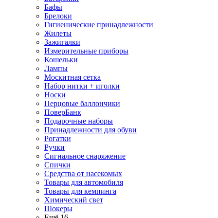
Бафы
Брелоки
Гигиенические принадлежности
Жилеты
Зажигалки
Измерительные приборы
Кошельки
Лампы
Москитная сетка
Набор нитки + иголки
Носки
Перцовые баллончики
ПоверБанк
Подарочные наборы
Принадлежности для обуви
Рогатки
Ручки
Сигнальное снаряжение
Спички
Средства от насекомых
Товары для автомобиля
Товары для кемпинга
Химический свет
Шокеры
Ещё 16