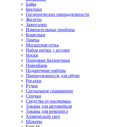
Бафы
Брелоки
Гигиенические принадлежности
Жилеты
Зажигалки
Измерительные приборы
Кошельки
Лампы
Москитная сетка
Набор нитки + иголки
Носки
Перцовые баллончики
ПоверБанк
Подарочные наборы
Принадлежности для обуви
Рогатки
Ручки
Сигнальное снаряжение
Спички
Средства от насекомых
Товары для автомобиля
Товары для кемпинга
Химический свет
Шокеры
Ещё 16