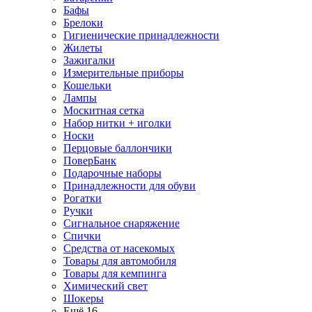
Бафы
Брелоки
Гигиенические принадлежности
Жилеты
Зажигалки
Измерительные приборы
Кошельки
Лампы
Москитная сетка
Набор нитки + иголки
Носки
Перцовые баллончики
ПоверБанк
Подарочные наборы
Принадлежности для обуви
Рогатки
Ручки
Сигнальное снаряжение
Спички
Средства от насекомых
Товары для автомобиля
Товары для кемпинга
Химический свет
Шокеры
Ещё 16