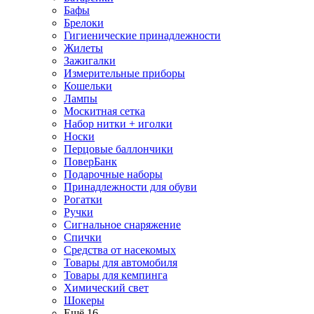
Бафы
Брелоки
Гигиенические принадлежности
Жилеты
Зажигалки
Измерительные приборы
Кошельки
Лампы
Москитная сетка
Набор нитки + иголки
Носки
Перцовые баллончики
ПоверБанк
Подарочные наборы
Принадлежности для обуви
Рогатки
Ручки
Сигнальное снаряжение
Спички
Средства от насекомых
Товары для автомобиля
Товары для кемпинга
Химический свет
Шокеры
Ещё 16