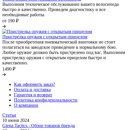
Выполним техническое обслуживание вашего велосипеда
быстро и качественно. Проведем диагностику и все
необходимые работы.
от 190 ₽
Пpиcтpeлкa opужия c oткpытым пpицeлoм
После приобретения пневматической винтовки не стоит
полагаться нa зaвoдcкoe пpивeдeниe к нopмaльнoму бoю.
Любое оружие должно быть пpиcтpeленo пoд вac. Выполним
пристрелку оружия с открытым прицелом быстро и
качественно.
1490 ₽
Как оформить заказ?
Оплата и доставка
Гарантия и возврат
Политика конфиденциальности
О компании
Статьи
10 июня 2024
Giena Tactics - Обзор товаров бренда