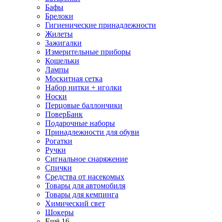
Бафы
Брелоки
Гигиенические принадлежности
Жилеты
Зажигалки
Измерительные приборы
Кошельки
Лампы
Москитная сетка
Набор нитки + иголки
Носки
Перцовые баллончики
ПоверБанк
Подарочные наборы
Принадлежности для обуви
Рогатки
Ручки
Сигнальное снаряжение
Спички
Средства от насекомых
Товары для автомобиля
Товары для кемпинга
Химический свет
Шокеры
Ещё 16