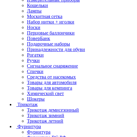
Кошельки
Лампы
Москитная сетка
Набор нитки + иголки
Носки
Перцовые баллончики
ПоверБанк
Подарочные наборы
Принадлежности для обуви
Рогатки
Ручки
Сигнальное снаряжение
Спички
Средства от насекомых
Товары для автомобиля
Товары для кемпинга
Химический свет
Шокеры
Трикотаж
Трикотаж демисезонный
Трикотаж зимний
Трикотаж летний
Фурнитура
Фурнитура