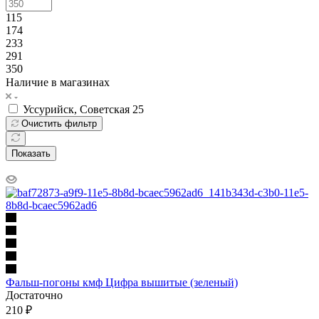
115
174
233
291
350
Наличие в магазинах
Уссурийск, Советская 25
Очистить фильтр
Показать
Фальш-погоны кмф Цифра вышитые (зеленый)
Достаточно
210 ₽