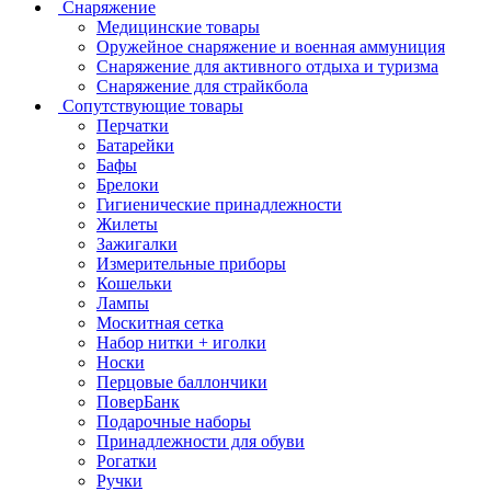
Снаряжение
Медицинские товары
Оружейное снаряжение и военная аммуниция
Снаряжение для активного отдыха и туризма
Снаряжение для страйкбола
Сопутствующие товары
Перчатки
Батарейки
Бафы
Брелоки
Гигиенические принадлежности
Жилеты
Зажигалки
Измерительные приборы
Кошельки
Лампы
Москитная сетка
Набор нитки + иголки
Носки
Перцовые баллончики
ПоверБанк
Подарочные наборы
Принадлежности для обуви
Рогатки
Ручки