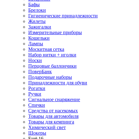
Бафы
Брелоки
Гигиенические принадлежности
Жилеты
Зажигалки
Измерительные приборы
Кошельки
Лампы
Москитная сетка
Набор нитки + иголки
Носки
Перцовые баллончики
ПоверБанк
Подарочные наборы
Принадлежности для обуви
Рогатки
Ручки
Сигнальное снаряжение
Спички
Средства от насекомых
Товары для автомобиля
Товары для кемпинга
Химический свет
Шокеры
Ещё 16