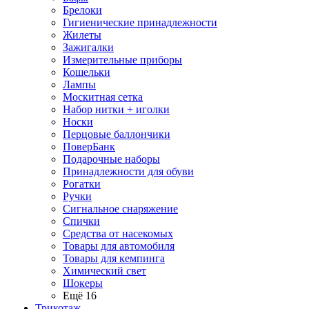
Брелоки
Гигиенические принадлежности
Жилеты
Зажигалки
Измерительные приборы
Кошельки
Лампы
Москитная сетка
Набор нитки + иголки
Носки
Перцовые баллончики
ПоверБанк
Подарочные наборы
Принадлежности для обуви
Рогатки
Ручки
Сигнальное снаряжение
Спички
Средства от насекомых
Товары для автомобиля
Товары для кемпинга
Химический свет
Шокеры
Ещё 16
Трикотаж