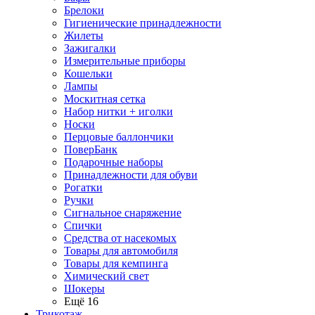
Брелоки
Гигиенические принадлежности
Жилеты
Зажигалки
Измерительные приборы
Кошельки
Лампы
Москитная сетка
Набор нитки + иголки
Носки
Перцовые баллончики
ПоверБанк
Подарочные наборы
Принадлежности для обуви
Рогатки
Ручки
Сигнальное снаряжение
Спички
Средства от насекомых
Товары для автомобиля
Товары для кемпинга
Химический свет
Шокеры
Ещё 16
Трикотаж