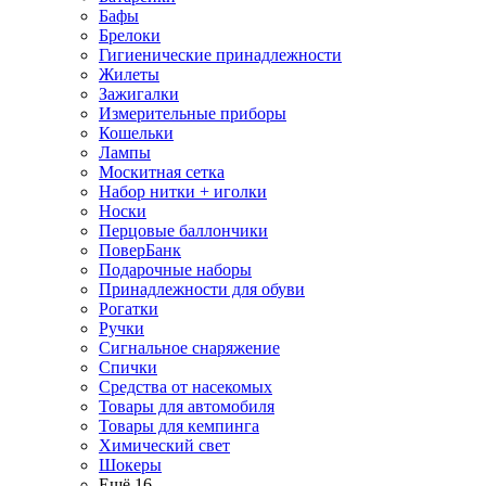
Бафы
Брелоки
Гигиенические принадлежности
Жилеты
Зажигалки
Измерительные приборы
Кошельки
Лампы
Москитная сетка
Набор нитки + иголки
Носки
Перцовые баллончики
ПоверБанк
Подарочные наборы
Принадлежности для обуви
Рогатки
Ручки
Сигнальное снаряжение
Спички
Средства от насекомых
Товары для автомобиля
Товары для кемпинга
Химический свет
Шокеры
Ещё 16