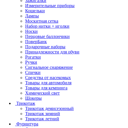
Зажигалки
Измерительные приборы
Кошельки
Лампы
Москитная сетка
Набор нитки + иголки
Носки
Перцовые баллончики
ПоверБанк
Подарочные наборы
Принадлежности для обуви
Рогатки
Ручки
Сигнальное снаряжение
Спички
Средства от насекомых
Товары для автомобиля
Товары для кемпинга
Химический свет
Шокеры
Трикотаж
Трикотаж демисезонный
Трикотаж зимний
Трикотаж летний
Фурнитура