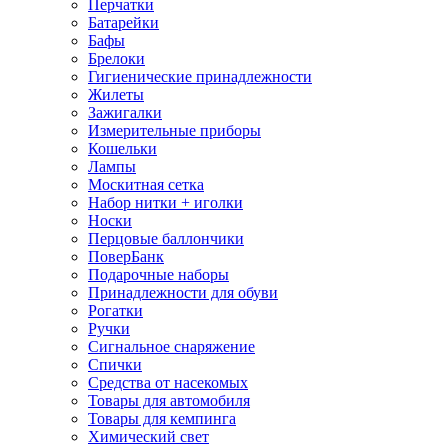
Перчатки
Батарейки
Бафы
Брелоки
Гигиенические принадлежности
Жилеты
Зажигалки
Измерительные приборы
Кошельки
Лампы
Москитная сетка
Набор нитки + иголки
Носки
Перцовые баллончики
ПоверБанк
Подарочные наборы
Принадлежности для обуви
Рогатки
Ручки
Сигнальное снаряжение
Спички
Средства от насекомых
Товары для автомобиля
Товары для кемпинга
Химический свет