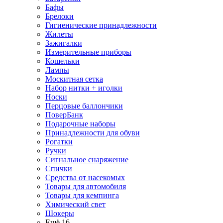
Бафы
Брелоки
Гигиенические принадлежности
Жилеты
Зажигалки
Измерительные приборы
Кошельки
Лампы
Москитная сетка
Набор нитки + иголки
Носки
Перцовые баллончики
ПоверБанк
Подарочные наборы
Принадлежности для обуви
Рогатки
Ручки
Сигнальное снаряжение
Спички
Средства от насекомых
Товары для автомобиля
Товары для кемпинга
Химический свет
Шокеры
Ещё 16