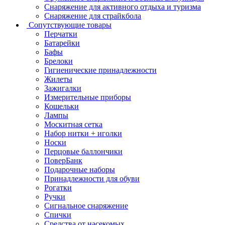
Снаряжение для активного отдыха и туризма
Снаряжение для страйкбола
Сопутствующие товары
Перчатки
Батарейки
Бафы
Брелоки
Гигиенические принадлежности
Жилеты
Зажигалки
Измерительные приборы
Кошельки
Лампы
Москитная сетка
Набор нитки + иголки
Носки
Перцовые баллончики
ПоверБанк
Подарочные наборы
Принадлежности для обуви
Рогатки
Ручки
Сигнальное снаряжение
Спички
Средства от насекомых