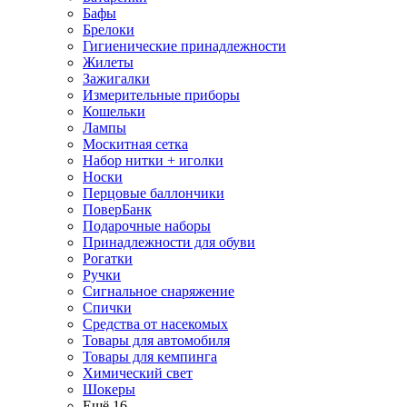
Бафы
Брелоки
Гигиенические принадлежности
Жилеты
Зажигалки
Измерительные приборы
Кошельки
Лампы
Москитная сетка
Набор нитки + иголки
Носки
Перцовые баллончики
ПоверБанк
Подарочные наборы
Принадлежности для обуви
Рогатки
Ручки
Сигнальное снаряжение
Спички
Средства от насекомых
Товары для автомобиля
Товары для кемпинга
Химический свет
Шокеры
Ещё 16