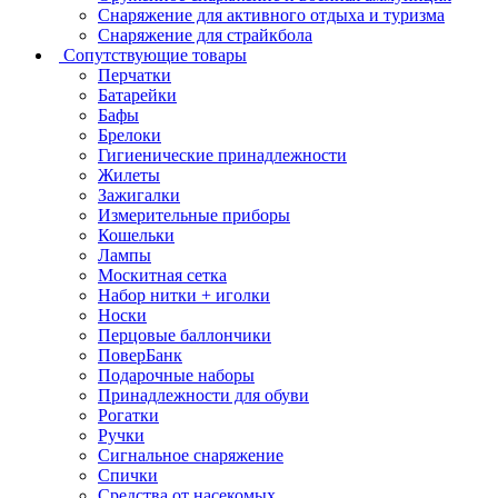
Снаряжение для активного отдыха и туризма
Снаряжение для страйкбола
Сопутствующие товары
Перчатки
Батарейки
Бафы
Брелоки
Гигиенические принадлежности
Жилеты
Зажигалки
Измерительные приборы
Кошельки
Лампы
Москитная сетка
Набор нитки + иголки
Носки
Перцовые баллончики
ПоверБанк
Подарочные наборы
Принадлежности для обуви
Рогатки
Ручки
Сигнальное снаряжение
Спички
Средства от насекомых