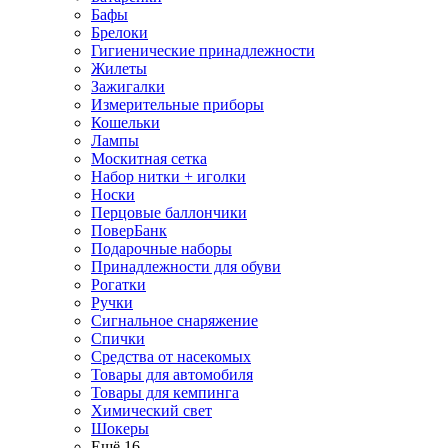
Бафы
Брелоки
Гигиенические принадлежности
Жилеты
Зажигалки
Измерительные приборы
Кошельки
Лампы
Москитная сетка
Набор нитки + иголки
Носки
Перцовые баллончики
ПоверБанк
Подарочные наборы
Принадлежности для обуви
Рогатки
Ручки
Сигнальное снаряжение
Спички
Средства от насекомых
Товары для автомобиля
Товары для кемпинга
Химический свет
Шокеры
Ещё 16