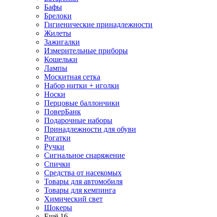
Бафы
Брелоки
Гигиенические принадлежности
Жилеты
Зажигалки
Измерительные приборы
Кошельки
Лампы
Москитная сетка
Набор нитки + иголки
Носки
Перцовые баллончики
ПоверБанк
Подарочные наборы
Принадлежности для обуви
Рогатки
Ручки
Сигнальное снаряжение
Спички
Средства от насекомых
Товары для автомобиля
Товары для кемпинга
Химический свет
Шокеры
Ещё 16