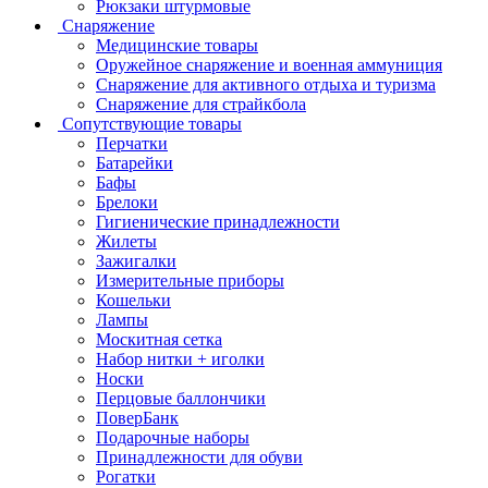
Рюкзаки штурмовые
Снаряжение
Медицинские товары
Оружейное снаряжение и военная аммуниция
Снаряжение для активного отдыха и туризма
Снаряжение для страйкбола
Сопутствующие товары
Перчатки
Батарейки
Бафы
Брелоки
Гигиенические принадлежности
Жилеты
Зажигалки
Измерительные приборы
Кошельки
Лампы
Москитная сетка
Набор нитки + иголки
Носки
Перцовые баллончики
ПоверБанк
Подарочные наборы
Принадлежности для обуви
Рогатки