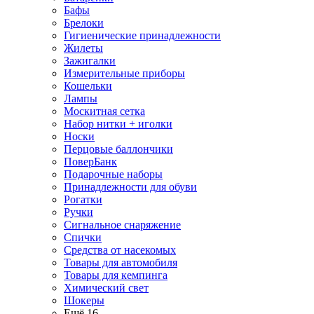
Бафы
Брелоки
Гигиенические принадлежности
Жилеты
Зажигалки
Измерительные приборы
Кошельки
Лампы
Москитная сетка
Набор нитки + иголки
Носки
Перцовые баллончики
ПоверБанк
Подарочные наборы
Принадлежности для обуви
Рогатки
Ручки
Сигнальное снаряжение
Спички
Средства от насекомых
Товары для автомобиля
Товары для кемпинга
Химический свет
Шокеры
Ещё 16