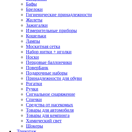
Бафы
Брелоки
Гигиенические принадлежности
Жилеты
Зажигалки
Измерительные приборы
Кошельки
Лампы
Москитная сетка
Набор нитки + иголки
Носки
Перцовые баллончики
ПоверБанк
Подарочные наборы
Принадлежности для обуви
Рогатки
Ручки
Сигнальное снаряжение
Спички
Средства от насекомых
Товары для автомобиля
Товары для кемпинга
Химический свет
Шокеры
Трикотаж