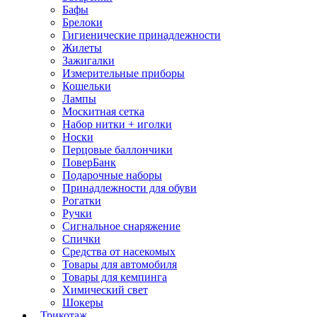
Бафы
Брелоки
Гигиенические принадлежности
Жилеты
Зажигалки
Измерительные приборы
Кошельки
Лампы
Москитная сетка
Набор нитки + иголки
Носки
Перцовые баллончики
ПоверБанк
Подарочные наборы
Принадлежности для обуви
Рогатки
Ручки
Сигнальное снаряжение
Спички
Средства от насекомых
Товары для автомобиля
Товары для кемпинга
Химический свет
Шокеры
Трикотаж