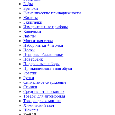
Бафы
Брелоки
Гигиенические принадлежности
Жилеты
Зажигалки
Измерительные приборы
Кошельки
Лампы
Москитная сетка
Набор нитки + иголки
Носки
Перцовые баллончики
ПоверБанк
Подарочные наборы
Принадлежности для обуви
Рогатки
Ручки
Сигнальное снаряжение
Спички
Средства от насекомых
Товары для автомобиля
Товары для кемпинга
Химический свет
Шокеры
Ещё 16