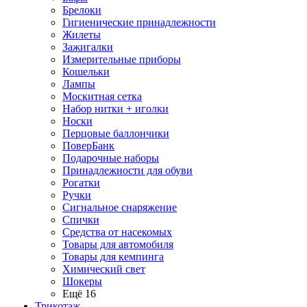
Брелоки
Гигиенические принадлежности
Жилеты
Зажигалки
Измерительные приборы
Кошельки
Лампы
Москитная сетка
Набор нитки + иголки
Носки
Перцовые баллончики
ПоверБанк
Подарочные наборы
Принадлежности для обуви
Рогатки
Ручки
Сигнальное снаряжение
Спички
Средства от насекомых
Товары для автомобиля
Товары для кемпинга
Химический свет
Шокеры
Ещё 16
Трикотаж