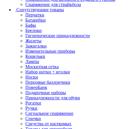
Снаряжение для страйкбола
Сопутствующие товары
Перчатки
Батарейки
Бафы
Брелоки
Гигиенические принадлежности
Жилеты
Зажигалки
Измерительные приборы
Кошельки
Лампы
Москитная сетка
Набор нитки + иголки
Носки
Перцовые баллончики
ПоверБанк
Подарочные наборы
Принадлежности для обуви
Рогатки
Ручки
Сигнальное снаряжение
Спички
Средства от насекомых
Товары для автомобиля