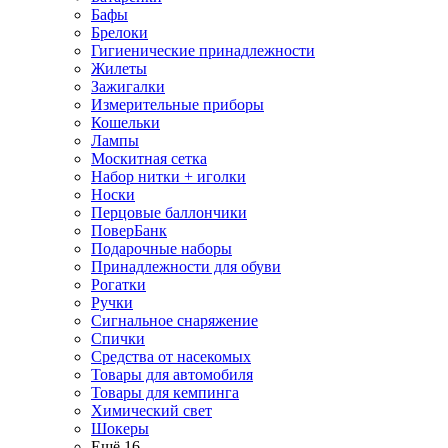
Бафы
Брелоки
Гигиенические принадлежности
Жилеты
Зажигалки
Измерительные приборы
Кошельки
Лампы
Москитная сетка
Набор нитки + иголки
Носки
Перцовые баллончики
ПоверБанк
Подарочные наборы
Принадлежности для обуви
Рогатки
Ручки
Сигнальное снаряжение
Спички
Средства от насекомых
Товары для автомобиля
Товары для кемпинга
Химический свет
Шокеры
Ещё 16