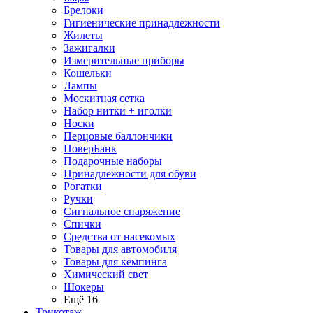
Брелоки
Гигиенические принадлежности
Жилеты
Зажигалки
Измерительные приборы
Кошельки
Лампы
Москитная сетка
Набор нитки + иголки
Носки
Перцовые баллончики
ПоверБанк
Подарочные наборы
Принадлежности для обуви
Рогатки
Ручки
Сигнальное снаряжение
Спички
Средства от насекомых
Товары для автомобиля
Товары для кемпинга
Химический свет
Шокеры
Ещё 16
Трикотаж