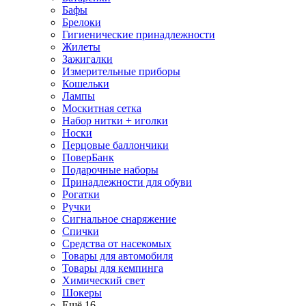
Бафы
Брелоки
Гигиенические принадлежности
Жилеты
Зажигалки
Измерительные приборы
Кошельки
Лампы
Москитная сетка
Набор нитки + иголки
Носки
Перцовые баллончики
ПоверБанк
Подарочные наборы
Принадлежности для обуви
Рогатки
Ручки
Сигнальное снаряжение
Спички
Средства от насекомых
Товары для автомобиля
Товары для кемпинга
Химический свет
Шокеры
Ещё 16