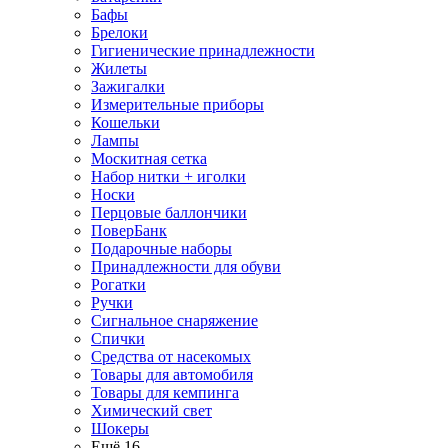
Бафы
Брелоки
Гигиенические принадлежности
Жилеты
Зажигалки
Измерительные приборы
Кошельки
Лампы
Москитная сетка
Набор нитки + иголки
Носки
Перцовые баллончики
ПоверБанк
Подарочные наборы
Принадлежности для обуви
Рогатки
Ручки
Сигнальное снаряжение
Спички
Средства от насекомых
Товары для автомобиля
Товары для кемпинга
Химический свет
Шокеры
Ещё 16