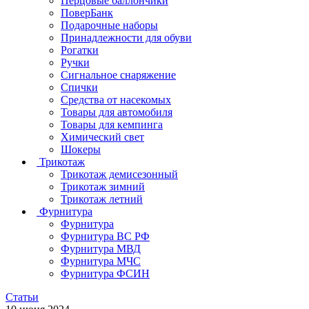
Перцовые баллончики
ПоверБанк
Подарочные наборы
Принадлежности для обуви
Рогатки
Ручки
Сигнальное снаряжение
Спички
Средства от насекомых
Товары для автомобиля
Товары для кемпинга
Химический свет
Шокеры
Трикотаж
Трикотаж демисезонный
Трикотаж зимний
Трикотаж летний
Фурнитура
Фурнитура
Фурнитура ВС РФ
Фурнитура МВД
Фурнитура МЧС
Фурнитура ФСИН
Статьи