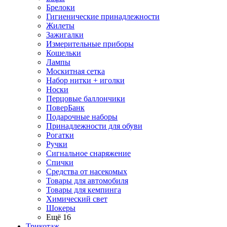
Брелоки
Гигиенические принадлежности
Жилеты
Зажигалки
Измерительные приборы
Кошельки
Лампы
Москитная сетка
Набор нитки + иголки
Носки
Перцовые баллончики
ПоверБанк
Подарочные наборы
Принадлежности для обуви
Рогатки
Ручки
Сигнальное снаряжение
Спички
Средства от насекомых
Товары для автомобиля
Товары для кемпинга
Химический свет
Шокеры
Ещё 16
Трикотаж