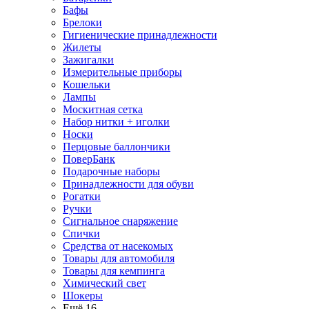
Бафы
Брелоки
Гигиенические принадлежности
Жилеты
Зажигалки
Измерительные приборы
Кошельки
Лампы
Москитная сетка
Набор нитки + иголки
Носки
Перцовые баллончики
ПоверБанк
Подарочные наборы
Принадлежности для обуви
Рогатки
Ручки
Сигнальное снаряжение
Спички
Средства от насекомых
Товары для автомобиля
Товары для кемпинга
Химический свет
Шокеры
Ещё 16