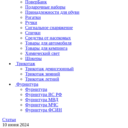
ПоверБанк
Подарочные наборы
Принадлежности для обуви
Рогатки
Ручки
Сигнальное снаряжение
Спички
Средства от насекомых
Товары для автомобиля
Товары для кемпинга
Химический свет
Шокеры
Трикотаж
Трикотаж демисезонный
Трикотаж зимний
Трикотаж летний
Фурнитура
Фурнитура
Фурнитура ВС РФ
Фурнитура МВД
Фурнитура МЧС
Фурнитура ФСИН
Статьи
10 июня 2024