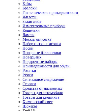
Бафы
Брелоки
Гигиенические принадлежности
Жилеты
Зажигалки
Измерительные приборы
Кошельки
Лампы
Москитная сетка
Набор нитки + иголки
Носки
Перцовые баллончики
ПоверБанк
Подарочные наборы
Принадлежности для обуви
Рогатки
Ручки
Сигнальное снаряжение
Спички
Средства от насекомых
Товары для автомобиля
Товары для кемпинга
Химический свет
Шокеры
Ещё 16