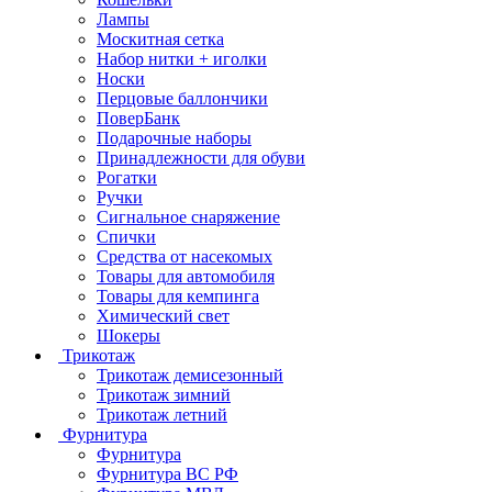
Лампы
Москитная сетка
Набор нитки + иголки
Носки
Перцовые баллончики
ПоверБанк
Подарочные наборы
Принадлежности для обуви
Рогатки
Ручки
Сигнальное снаряжение
Спички
Средства от насекомых
Товары для автомобиля
Товары для кемпинга
Химический свет
Шокеры
Трикотаж
Трикотаж демисезонный
Трикотаж зимний
Трикотаж летний
Фурнитура
Фурнитура
Фурнитура ВС РФ