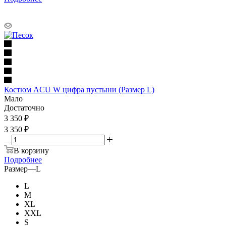
Костюм ACU W цифра пустыни (Размер L)
Мало
Достаточно
3 350
₽
3 350 ₽
В корзину
Подробнее
Размер
—
L
L
M
XL
XXL
S