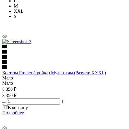
L
M
XXL
S
Костюм Fronter (тройка) Мультикам (Размер: XXXL)
Мало
Мало
8 350
₽
8 350 ₽
В корзину
Подробнее