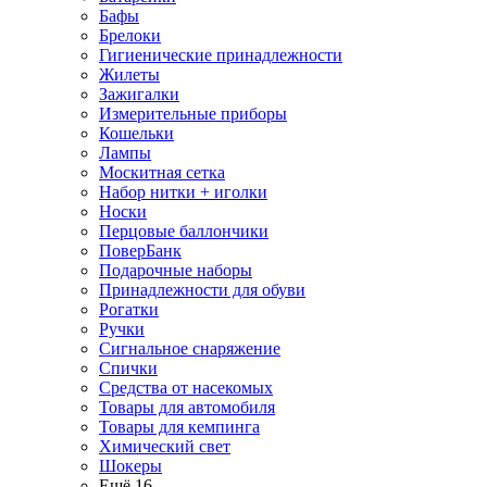
Бафы
Брелоки
Гигиенические принадлежности
Жилеты
Зажигалки
Измерительные приборы
Кошельки
Лампы
Москитная сетка
Набор нитки + иголки
Носки
Перцовые баллончики
ПоверБанк
Подарочные наборы
Принадлежности для обуви
Рогатки
Ручки
Сигнальное снаряжение
Спички
Средства от насекомых
Товары для автомобиля
Товары для кемпинга
Химический свет
Шокеры
Ещё 16