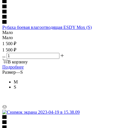
Рубаха боевая влагоотводящая ESDY Мох (S)
Мало
Мало
1 500
₽
1 500 ₽
В корзину
Подробнее
Размер
—
S
M
S