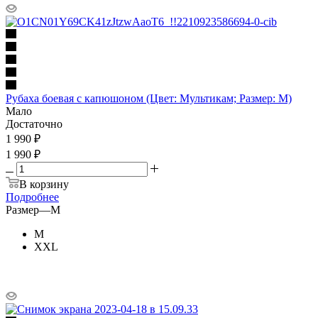
Рубаха боевая с капюшоном (Цвет: Мультикам; Размер: M)
Мало
Достаточно
1 990
₽
1 990 ₽
В корзину
Подробнее
Размер
—
M
M
XXL