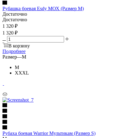
Рубашка боевая Esdy МОХ (Размер M)
Достаточно
Достаточно
1 320
₽
1 320 ₽
В корзину
Подробнее
Размер
—
M
M
XXXL
Рубаха боевая Warrior Мультикам (Размер S)