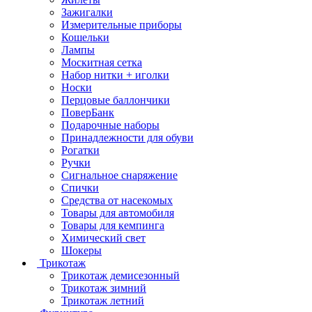
Зажигалки
Измерительные приборы
Кошельки
Лампы
Москитная сетка
Набор нитки + иголки
Носки
Перцовые баллончики
ПоверБанк
Подарочные наборы
Принадлежности для обуви
Рогатки
Ручки
Сигнальное снаряжение
Спички
Средства от насекомых
Товары для автомобиля
Товары для кемпинга
Химический свет
Шокеры
Трикотаж
Трикотаж демисезонный
Трикотаж зимний
Трикотаж летний