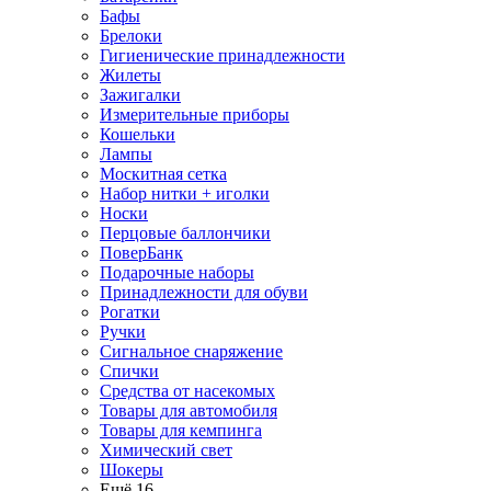
Бафы
Брелоки
Гигиенические принадлежности
Жилеты
Зажигалки
Измерительные приборы
Кошельки
Лампы
Москитная сетка
Набор нитки + иголки
Носки
Перцовые баллончики
ПоверБанк
Подарочные наборы
Принадлежности для обуви
Рогатки
Ручки
Сигнальное снаряжение
Спички
Средства от насекомых
Товары для автомобиля
Товары для кемпинга
Химический свет
Шокеры
Ещё 16