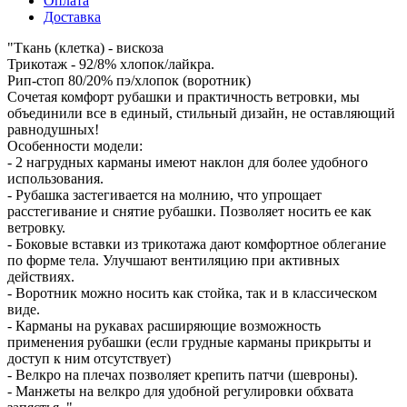
Оплата
Доставка
"Ткань (клетка) - вискоза
Трикотаж - 92/8% хлопок/лайкра.
Рип-стоп 80/20% пэ/хлопок (воротник)
Сочетая комфорт рубашки и практичность ветровки, мы
объединили все в единый, стильный дизайн, не оставляющий
равнодушных!
Особенности модели:
- 2 нагрудных карманы имеют наклон для более удобного
использования.
- Рубашка застегивается на молнию, что упрощает
расстегивание и снятие рубашки. Позволяет носить ее как
ветровку.
- Боковые вставки из трикотажа дают комфортное облегание
по форме тела. Улучшают вентиляцию при активных
действиях.
- Воротник можно носить как стойка, так и в классическом
виде.
- Карманы на рукавах расширяющие возможность
применения рубашки (если грудные карманы прикрыты и
доступ к ним отсутствует)
- Велкро на плечах позволяет крепить патчи (шевроны).
- Манжеты на велкро для удобной регулировки обхвата