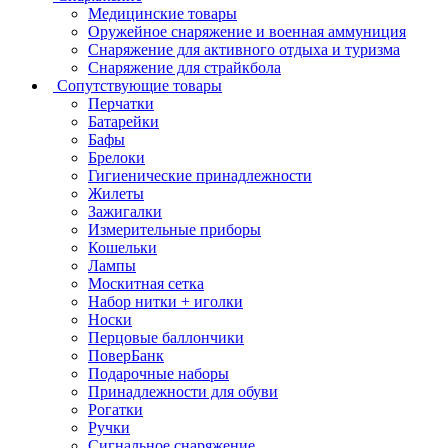
Медицинские товары
Оружейное снаряжение и военная аммуниция
Снаряжение для активного отдыха и туризма
Снаряжение для страйкбола
Сопутствующие товары
Перчатки
Батарейки
Бафы
Брелоки
Гигиенические принадлежности
Жилеты
Зажигалки
Измерительные приборы
Кошельки
Лампы
Москитная сетка
Набор нитки + иголки
Носки
Перцовые баллончики
ПоверБанк
Подарочные наборы
Принадлежности для обуви
Рогатки
Ручки
Сигнальное снаряжение