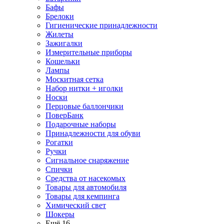
Бафы
Брелоки
Гигиенические принадлежности
Жилеты
Зажигалки
Измерительные приборы
Кошельки
Лампы
Москитная сетка
Набор нитки + иголки
Носки
Перцовые баллончики
ПоверБанк
Подарочные наборы
Принадлежности для обуви
Рогатки
Ручки
Сигнальное снаряжение
Спички
Средства от насекомых
Товары для автомобиля
Товары для кемпинга
Химический свет
Шокеры
Ещё 16