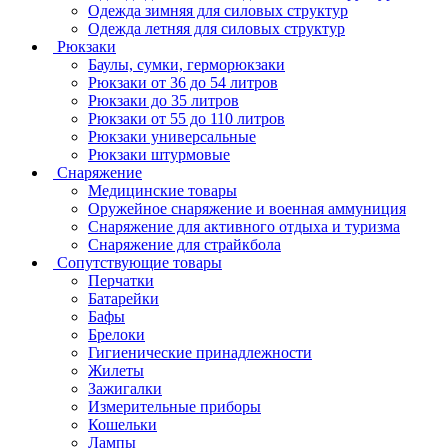
Одежда зимняя для силовых структур
Одежда летняя для силовых структур
Рюкзаки
Баулы, сумки, герморюкзаки
Рюкзаки от 36 до 54 литров
Рюкзаки до 35 литров
Рюкзаки от 55 до 110 литров
Рюкзаки универсальные
Рюкзаки штурмовые
Снаряжение
Медицинские товары
Оружейное снаряжение и военная аммуниция
Снаряжение для активного отдыха и туризма
Снаряжение для страйкбола
Сопутствующие товары
Перчатки
Батарейки
Бафы
Брелоки
Гигиенические принадлежности
Жилеты
Зажигалки
Измерительные приборы
Кошельки
Лампы