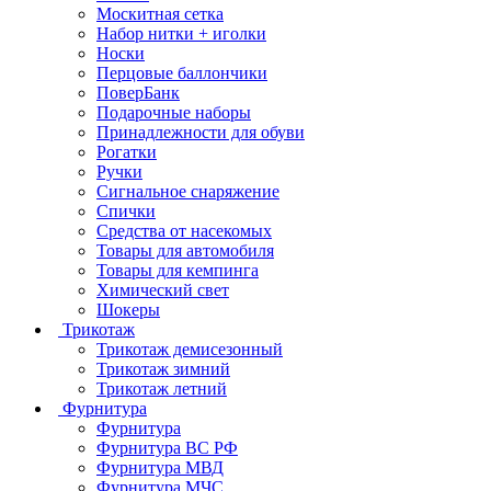
Москитная сетка
Набор нитки + иголки
Носки
Перцовые баллончики
ПоверБанк
Подарочные наборы
Принадлежности для обуви
Рогатки
Ручки
Сигнальное снаряжение
Спички
Средства от насекомых
Товары для автомобиля
Товары для кемпинга
Химический свет
Шокеры
Трикотаж
Трикотаж демисезонный
Трикотаж зимний
Трикотаж летний
Фурнитура
Фурнитура
Фурнитура ВС РФ
Фурнитура МВД
Фурнитура МЧС