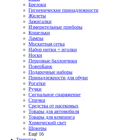
Брелоки
Гигиенические принадлежности
Жилеты
Зажигалки
Измерительные приборы
Кошельки
Лампы
Москитная сетка
Набор нитки + иголки
Носки
Перцовые баллончики
ПоверБанк
Подарочные наборы
Принадлежности для обуви
Рогатки
Ручки
Сигнальное снаряжение
Спички
Средства от насекомых
Товары для автомобиля
Товары для кемпинга
Химический свет
Шокеры
Ещё 16
Трикотаж