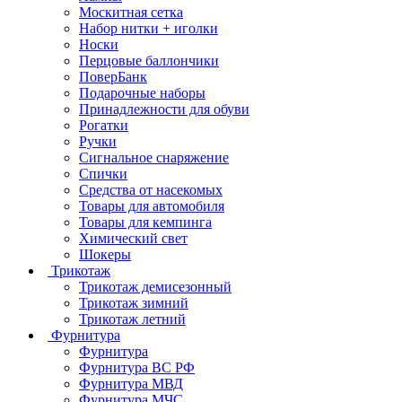
Москитная сетка
Набор нитки + иголки
Носки
Перцовые баллончики
ПоверБанк
Подарочные наборы
Принадлежности для обуви
Рогатки
Ручки
Сигнальное снаряжение
Спички
Средства от насекомых
Товары для автомобиля
Товары для кемпинга
Химический свет
Шокеры
Трикотаж
Трикотаж демисезонный
Трикотаж зимний
Трикотаж летний
Фурнитура
Фурнитура
Фурнитура ВС РФ
Фурнитура МВД
Фурнитура МЧС