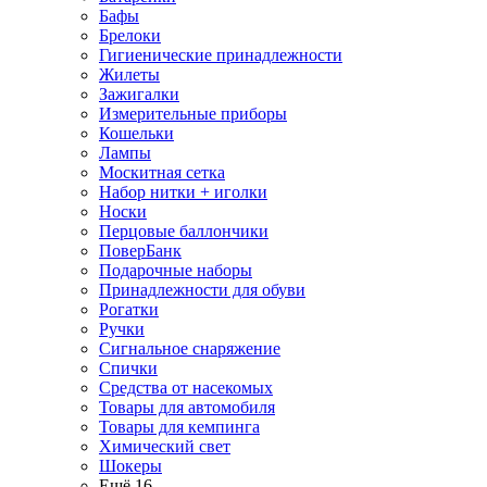
Бафы
Брелоки
Гигиенические принадлежности
Жилеты
Зажигалки
Измерительные приборы
Кошельки
Лампы
Москитная сетка
Набор нитки + иголки
Носки
Перцовые баллончики
ПоверБанк
Подарочные наборы
Принадлежности для обуви
Рогатки
Ручки
Сигнальное снаряжение
Спички
Средства от насекомых
Товары для автомобиля
Товары для кемпинга
Химический свет
Шокеры
Ещё 16