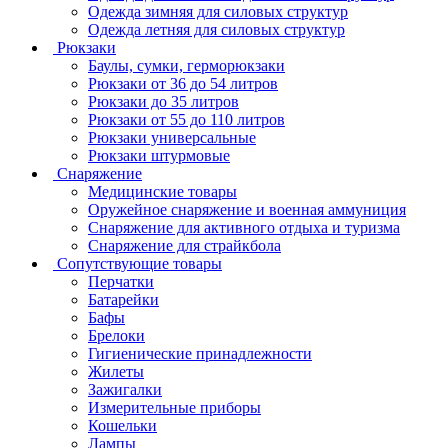
Одежда зимняя для силовых структур
Одежда летняя для силовых структур
Рюкзаки
Баулы, сумки, герморюкзаки
Рюкзаки от 36 до 54 литров
Рюкзаки до 35 литров
Рюкзаки от 55 до 110 литров
Рюкзаки универсальные
Рюкзаки штурмовые
Снаряжение
Медицинские товары
Оружейное снаряжение и военная аммуниция
Снаряжение для активного отдыха и туризма
Снаряжение для страйкбола
Сопутствующие товары
Перчатки
Батарейки
Бафы
Брелоки
Гигиенические принадлежности
Жилеты
Зажигалки
Измерительные приборы
Кошельки
Лампы