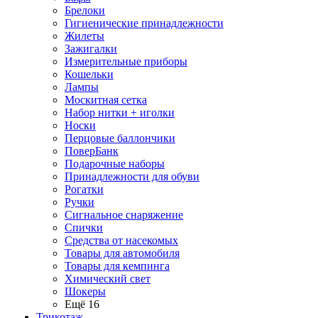
Брелоки
Гигиенические принадлежности
Жилеты
Зажигалки
Измерительные приборы
Кошельки
Лампы
Москитная сетка
Набор нитки + иголки
Носки
Перцовые баллончики
ПоверБанк
Подарочные наборы
Принадлежности для обуви
Рогатки
Ручки
Сигнальное снаряжение
Спички
Средства от насекомых
Товары для автомобиля
Товары для кемпинга
Химический свет
Шокеры
Ещё 16
Трикотаж