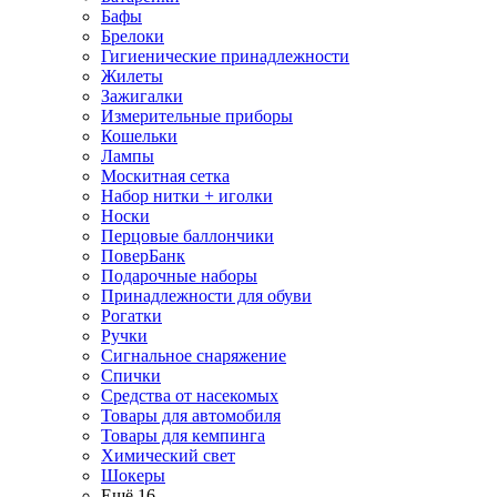
Бафы
Брелоки
Гигиенические принадлежности
Жилеты
Зажигалки
Измерительные приборы
Кошельки
Лампы
Москитная сетка
Набор нитки + иголки
Носки
Перцовые баллончики
ПоверБанк
Подарочные наборы
Принадлежности для обуви
Рогатки
Ручки
Сигнальное снаряжение
Спички
Средства от насекомых
Товары для автомобиля
Товары для кемпинга
Химический свет
Шокеры
Ещё 16