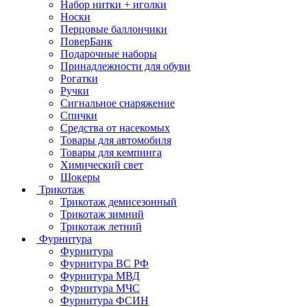
Набор нитки + иголки
Носки
Перцовые баллончики
ПоверБанк
Подарочные наборы
Принадлежности для обуви
Рогатки
Ручки
Сигнальное снаряжение
Спички
Средства от насекомых
Товары для автомобиля
Товары для кемпинга
Химический свет
Шокеры
Трикотаж
Трикотаж демисезонный
Трикотаж зимний
Трикотаж летний
Фурнитура
Фурнитура
Фурнитура ВС РФ
Фурнитура МВД
Фурнитура МЧС
Фурнитура ФСИН