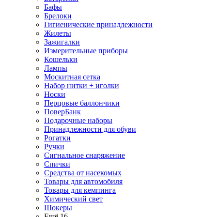
Бафы
Брелоки
Гигиенические принадлежности
Жилеты
Зажигалки
Измерительные приборы
Кошельки
Лампы
Москитная сетка
Набор нитки + иголки
Носки
Перцовые баллончики
ПоверБанк
Подарочные наборы
Принадлежности для обуви
Рогатки
Ручки
Сигнальное снаряжение
Спички
Средства от насекомых
Товары для автомобиля
Товары для кемпинга
Химический свет
Шокеры
Ещё 16