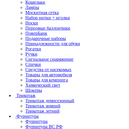
Кошельки
Лампы
Москитная сетка
Набор нитки + иголки
Носки
Перцовые баллончики
ПоверБанк
Подарочные наборы
Принадлежности для обуви
Рогатки
Ручки
Сигнальное снаряжение
Спички
Средства от насекомых
Товары для автомобиля
Товары для кемпинга
Химический свет
Шокеры
Трикотаж
Трикотаж демисезонный
Трикотаж зимний
Трикотаж летний
Фурнитура
Фурнитура
Фурнитура ВС РФ