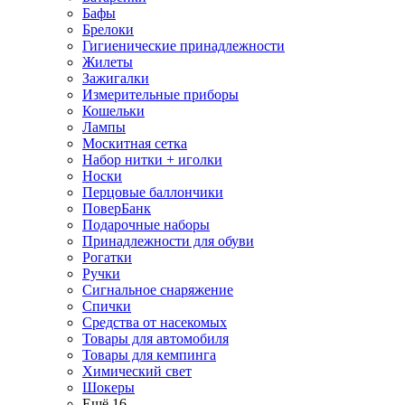
Бафы
Брелоки
Гигиенические принадлежности
Жилеты
Зажигалки
Измерительные приборы
Кошельки
Лампы
Москитная сетка
Набор нитки + иголки
Носки
Перцовые баллончики
ПоверБанк
Подарочные наборы
Принадлежности для обуви
Рогатки
Ручки
Сигнальное снаряжение
Спички
Средства от насекомых
Товары для автомобиля
Товары для кемпинга
Химический свет
Шокеры
Ещё 16