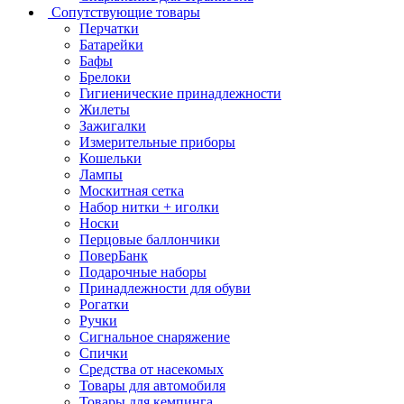
Сопутствующие товары
Перчатки
Батарейки
Бафы
Брелоки
Гигиенические принадлежности
Жилеты
Зажигалки
Измерительные приборы
Кошельки
Лампы
Москитная сетка
Набор нитки + иголки
Носки
Перцовые баллончики
ПоверБанк
Подарочные наборы
Принадлежности для обуви
Рогатки
Ручки
Сигнальное снаряжение
Спички
Средства от насекомых
Товары для автомобиля
Товары для кемпинга