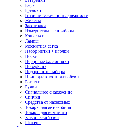
Батарейки
Бафы
Брелоки
Гигиенические принадлежности
Жилеты
Зажигалки
Измерительные приборы
Кошельки
Лампы
Москитная сетка
Набор нитки + иголки
Носки
Перцовые баллончики
ПоверБанк
Подарочные наборы
Принадлежности для обуви
Рогатки
Ручки
Сигнальное снаряжение
Спички
Средства от насекомых
Товары для автомобиля
Товары для кемпинга
Химический свет
Шокеры