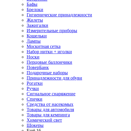
Бафы
Брелоки
Гигиенические принадлежности
Жилеты
Зажигалки
Измерительные приборы
Кошельки
Лампы
Москитная сетка
Набор нитки + иголки
Носки
Перцовые баллончики
ПоверБанк
Подарочные наборы
Принадлежности для обуви
Рогатки
Ручки
Сигнальное снаряжение
Спички
Средства от насекомых
Товары для автомобиля
Товары для кемпинга
Химический свет
Шокеры
Ещё 16