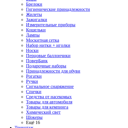
Брелоки
Гигиенические принадлежности
Жилеты
Зажигалки
Измерительные приборы
Кошельки
Лампы
Москитная сетка
Набор нитки + иголки
Носки
Перцовые баллончики
ПоверБанк
Подарочные наборы
Принадлежности для обуви
Рогатки
Ручки
Сигнальное снаряжение
Спички
Средства от насекомых
Товары для автомобиля
Товары для кемпинга
Химический свет
Шокеры
Ещё 16
Трикотаж